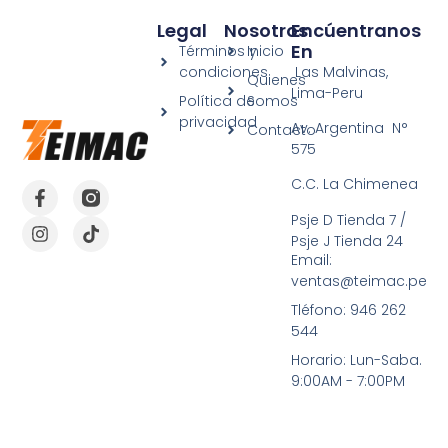
Legal
Nosotros
Encúentranos
En
Términos y
Inicio
condiciones
Las Malvinas,
Quienes
Lima-Peru
Política de
Somos
privacidad
Av. Argentina N°
Contacto
575
C.C. La Chimenea
Psje D Tienda 7 /
Psje J Tienda 24
Email:
ventas@teimac.pe
Tléfono: 946 262
544
Horario: Lun-Saba.
9:00AM - 7:00PM