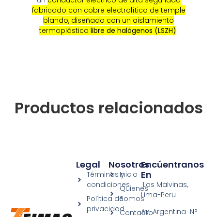
un
conductor eléctrico de alta seguridad
fabricado con cobre electrolítico de temple
blando, diseñado con un aislamiento
termoplástico
libre de halógenos (LSZH)
.
Productos relacionados
Legal
Nosotros
Encúentranos
En
Términos y
Inicio
condiciones
Las Malvinas,
Quienes
Lima-Peru
Política de
Somos
privacidad
Av. Argentina N°
Contacto