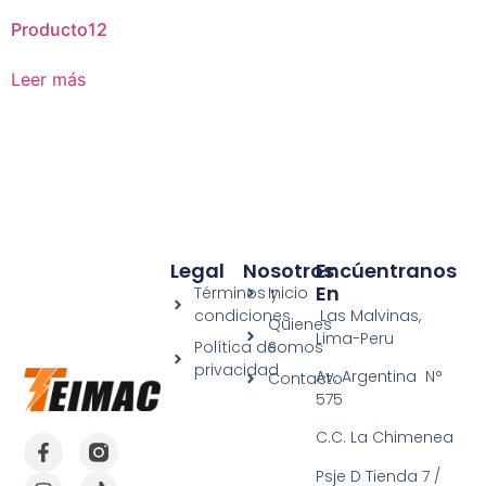
Producto12
Leer más
Legal
Nosotros
Encúentranos
En
Términos y
Inicio
condiciones
Las Malvinas,
Quienes
Lima-Peru
Política de
Somos
privacidad
Av. Argentina N°
Contacto
575
C.C. La Chimenea
Psje D Tienda 7 /