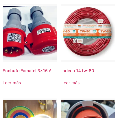
Enchufe Famatel 3×16 A
indeco 14 tw-80
Leer más
Leer más