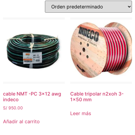
cable NMT -PC 3×12 awg
Cable tripolar n2xoh 3-
indeco
1×50 mm
S/
950.00
Leer más
Añadir al carrito